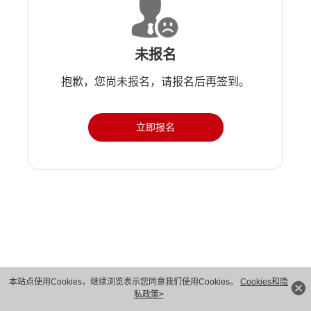
未报名
抱歉，您尚未报名，请报名后再签到。
立即报名
版权所有 © 华为技术有限公司 1998-2026。 保留一切权利。粤A2-20044005号
本站点使用Cookies，继续浏览表示您同意我们使用Cookies。
Cookies和隐
私政策>
隐私保护
法律声明