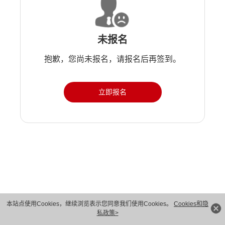
未报名
抱歉，您尚未报名，请报名后再签到。
立即报名
版权所有 © 华为技术有限公司 1998-2026。 保留一切权利。粤A2-20044005号
本站点使用Cookies，继续浏览表示您同意我们使用Cookies。
Cookies和隐
私政策>
隐私保护
法律声明