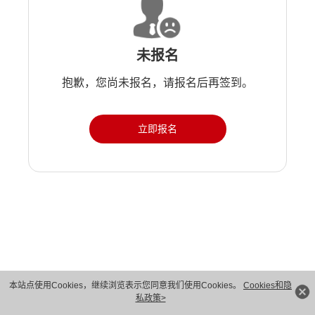
未报名
抱歉，您尚未报名，请报名后再签到。
立即报名
版权所有 © 华为技术有限公司 1998-2026。 保留一切权利。粤A2-20044005号
本站点使用Cookies，继续浏览表示您同意我们使用Cookies。
Cookies和隐
私政策>
隐私保护
法律声明