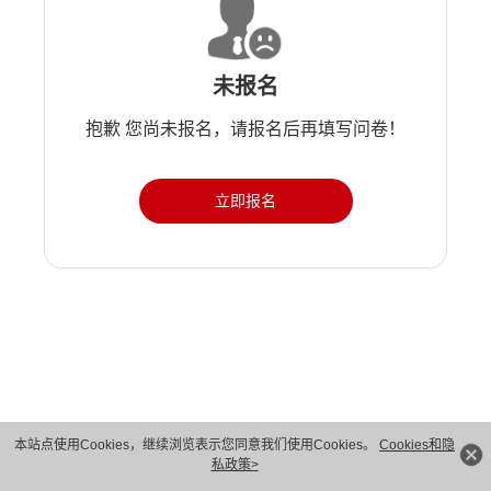
未报名
抱歉 您尚未报名，请报名后再填写问卷！
立即报名
版权所有 © 华为技术有限公司 1998-2026。 保留一切权利。粤A2-20044005号
本站点使用Cookies，继续浏览表示您同意我们使用Cookies。
Cookies和隐
私政策>
隐私保护
法律声明