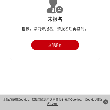
未报名
抱歉，您尚未报名，请报名后再签到。
立即报名
版权所有 © 华为技术有限公司 1998-2026。 保留一切权利。粤A2-20044005号
本站点使用Cookies，继续浏览表示您同意我们使用Cookies。
Cookies和隐
私政策>
隐私保护
法律声明