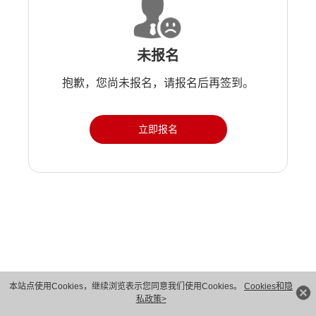
未报名
抱歉，您尚未报名，请报名后再签到。
立即报名
版权所有 © 华为技术有限公司 1998-2026。 保留一切权利。粤A2-20044005号
本站点使用Cookies，继续浏览表示您同意我们使用Cookies。
Cookies和隐
私政策>
隐私保护
法律声明