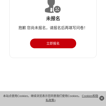
未报名
抱歉 您尚未报名，请报名后再填写问卷！
立即报名
版权所有 © 华为技术有限公司 1998-2026。 保留一切权利。粤A2-20044005号
本站点使用Cookies，继续浏览表示您同意我们使用Cookies。
Cookies和隐
私政策>
隐私保护
法律声明