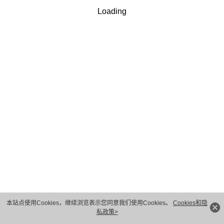
Loading
手机验证码
*
获取验证码
我理解并同意华为技术有限公司按照其规定使用和转移我
√
的个人信息
隐私保护条款
和
使用条款
.
下一步
本站点使用Cookies，继续浏览表示您同意我们使用Cookies。
Cookies和隐
私政策>