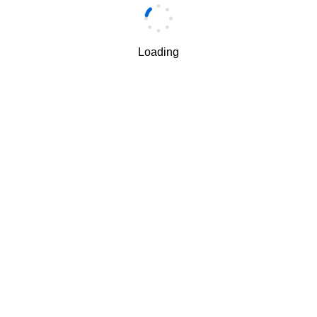
Loading
Email
*
我理解并同意按照华为
隐私保护条款
和
使用条款
使用和传
√
递我的个人信息。
下一步