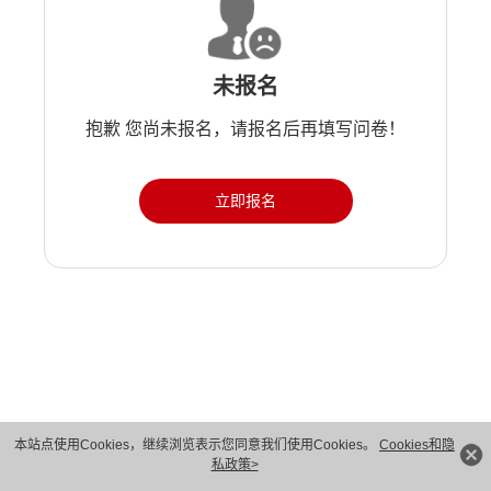
未报名
抱歉 您尚未报名，请报名后再填写问卷！
立即报名
版权所有 © 华为技术有限公司 1998-2026。 保留一切权利。粤A2-20044005号
本站点使用Cookies，继续浏览表示您同意我们使用Cookies。
Cookies和隐
私政策>
隐私保护
法律声明