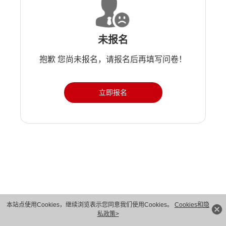
未报名
抱歉 您尚未报名，请报名后再填写问卷！
立即报名
版权所有 © 华为技术有限公司 1998-2026。 保留一切权利。粤A2-20044005号
本站点使用Cookies，继续浏览表示您同意我们使用Cookies。
Cookies和隐
私政策>
隐私保护
法律声明