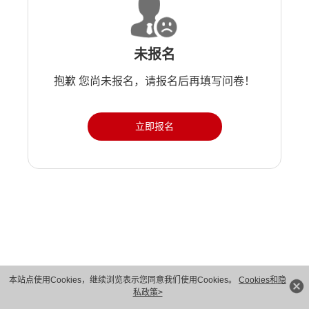
未报名
抱歉 您尚未报名，请报名后再填写问卷！
立即报名
版权所有 © 华为技术有限公司 1998-2026。 保留一切权利。粤A2-20044005号
本站点使用Cookies，继续浏览表示您同意我们使用Cookies。
Cookies和隐
私政策>
隐私保护
法律声明