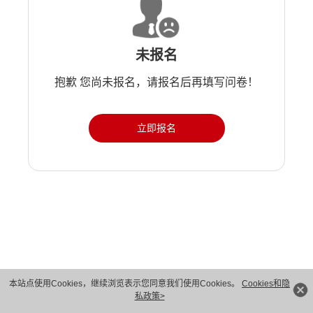
未报名
抱歉 您尚未报名，请报名后再填写问卷！
立即报名
版权所有 © 华为技术有限公司 1998-2026。 保留一切权利。粤A2-20044005号
本站点使用Cookies，继续浏览表示您同意我们使用Cookies。
Cookies和隐
私政策>
隐私保护
法律声明