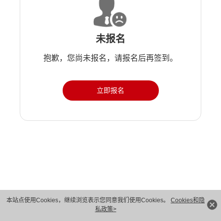
未报名
抱歉，您尚未报名，请报名后再签到。
立即报名
版权所有 © 华为技术有限公司 1998-2026。 保留一切权利。粤A2-20044005号
本站点使用Cookies，继续浏览表示您同意我们使用Cookies。
Cookies和隐
私政策>
隐私保护
法律声明