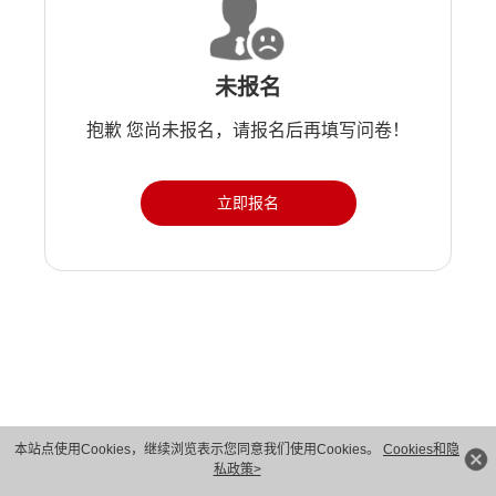
未报名
抱歉 您尚未报名，请报名后再填写问卷！
立即报名
版权所有 © 华为技术有限公司 1998-2026。 保留一切权利。粤A2-20044005号
本站点使用Cookies，继续浏览表示您同意我们使用Cookies。
Cookies和隐
私政策>
隐私保护
法律声明