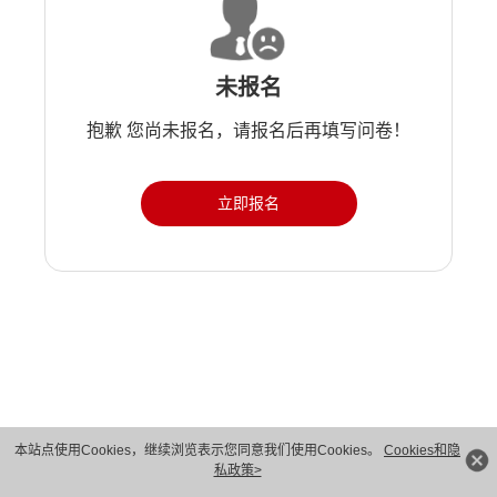
未报名
抱歉 您尚未报名，请报名后再填写问卷！
立即报名
版权所有 © 华为技术有限公司 1998-2026。 保留一切权利。粤A2-20044005号
本站点使用Cookies，继续浏览表示您同意我们使用Cookies。
Cookies和隐
私政策>
隐私保护
法律声明