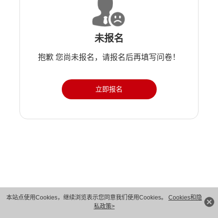
未报名
抱歉 您尚未报名，请报名后再填写问卷！
立即报名
版权所有 © 华为技术有限公司 1998-2026。 保留一切权利。粤A2-20044005号
本站点使用Cookies，继续浏览表示您同意我们使用Cookies。
Cookies和隐
私政策>
隐私保护
法律声明