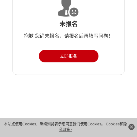
未报名
抱歉 您尚未报名，请报名后再填写问卷！
立即报名
版权所有 © 华为技术有限公司 1998-2026。 保留一切权利。粤A2-20044005号
本站点使用Cookies，继续浏览表示您同意我们使用Cookies。
Cookies和隐
私政策>
隐私保护
法律声明