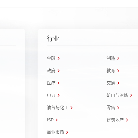
行业
金融
制造
政府
教育
医疗
交通
电力
矿山与冶炼
油气与化工
零售
ISP
建筑地产
商业市场