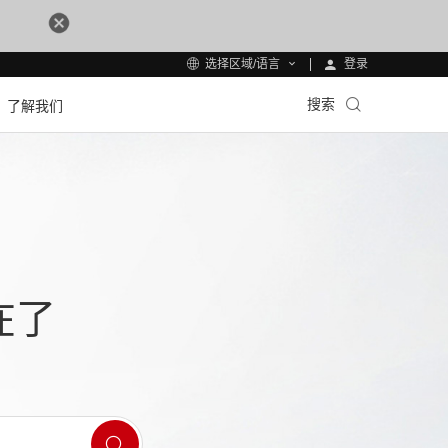
登录
选择区域/语言
搜索
了解我们
在了