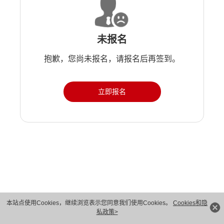
未报名
抱歉，您尚未报名，请报名后再签到。
立即报名
版权所有 © 华为技术有限公司 1998-2026。 保留一切权利。粤A2-20044005号
本站点使用Cookies，继续浏览表示您同意我们使用Cookies。
Cookies和隐
私政策>
隐私保护
法律声明