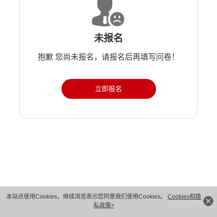
未报名
抱歉 您尚未报名，请报名后再填写问卷！
立即报名
版权所有 © 华为技术有限公司 1998-2026。 保留一切权利。粤A2-20044005号
本站点使用Cookies，继续浏览表示您同意我们使用Cookies。
Cookies和隐
私政策>
隐私保护
法律声明