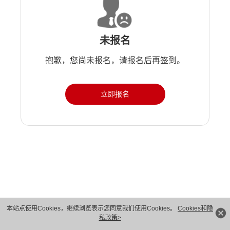
未报名
抱歉，您尚未报名，请报名后再签到。
立即报名
版权所有 © 华为技术有限公司 1998-2026。 保留一切权利。粤A2-20044005号
本站点使用Cookies，继续浏览表示您同意我们使用Cookies。
Cookies和隐
私政策>
隐私保护
法律声明