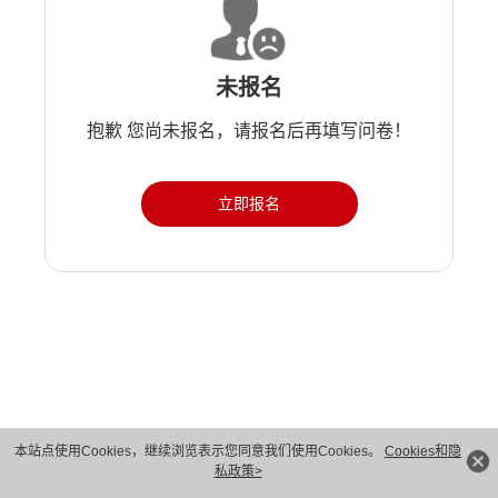
未报名
抱歉 您尚未报名，请报名后再填写问卷！
立即报名
版权所有 © 华为技术有限公司 1998-2026。 保留一切权利。粤A2-20044005号
本站点使用Cookies，继续浏览表示您同意我们使用Cookies。
Cookies和隐
私政策>
隐私保护
法律声明