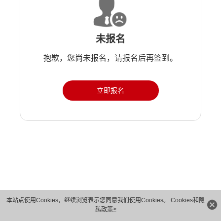
未报名
抱歉，您尚未报名，请报名后再签到。
立即报名
版权所有 © 华为技术有限公司 1998-2026。 保留一切权利。粤A2-20044005号
本站点使用Cookies，继续浏览表示您同意我们使用Cookies。
Cookies和隐
私政策>
隐私保护
法律声明