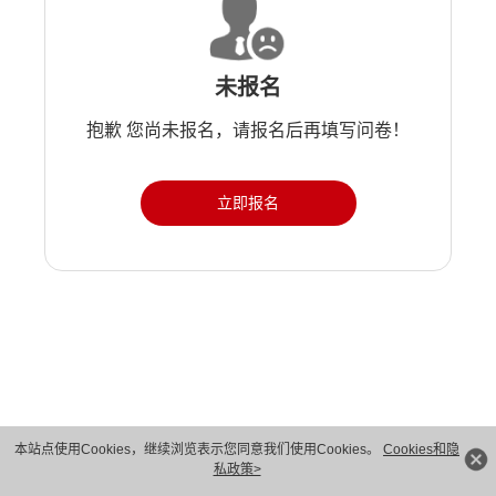
未报名
抱歉 您尚未报名，请报名后再填写问卷！
立即报名
版权所有 © 华为技术有限公司 1998-2026。 保留一切权利。粤A2-20044005号
本站点使用Cookies，继续浏览表示您同意我们使用Cookies。
Cookies和隐
私政策>
隐私保护
法律声明