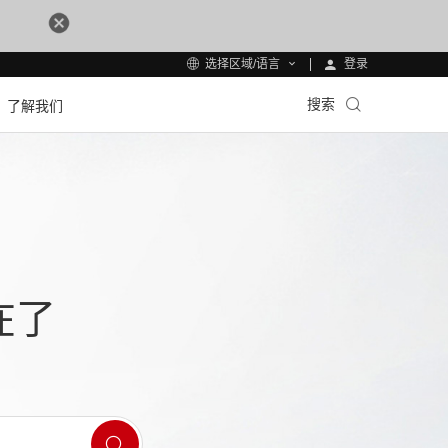
登录
选择区域/语言
搜索
了解我们
在了