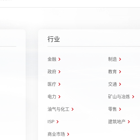
行业
金融
制造
政府
教育
医疗
交通
电力
矿山与冶炼
油气与化工
零售
ISP
建筑地产
商业市场