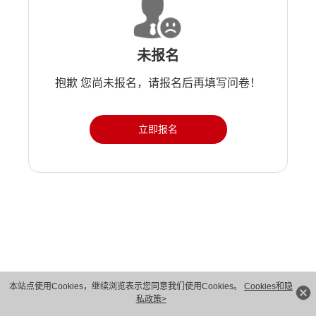
未报名
抱歉 您尚未报名，请报名后再填写问卷！
立即报名
版权所有 © 华为技术有限公司 1998-2026。 保留一切权利。粤A2-20044005号
本站点使用Cookies，继续浏览表示您同意我们使用Cookies。
Cookies和隐
私政策>
隐私保护
法律声明