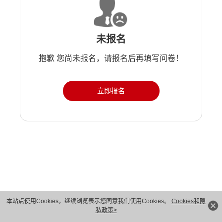
未报名
抱歉 您尚未报名，请报名后再填写问卷！
立即报名
版权所有 © 华为技术有限公司 1998-2026。 保留一切权利。粤A2-20044005号
本站点使用Cookies，继续浏览表示您同意我们使用Cookies。
Cookies和隐
私政策>
隐私保护
法律声明