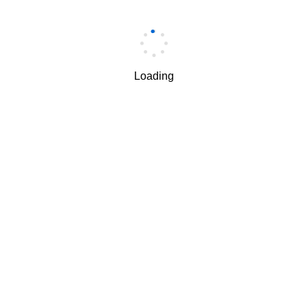
手机
*
Loading
手机验证码
*
获取验证码
我理解并同意按照华为
隐私保护条款
和
使用条款
使用和传
√
递我的个人信息。
下一步