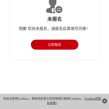
未报名
抱歉 您尚未报名，请报名后再填写问卷！
立即报名
版权所有 © 华为技术有限公司 1998-2026。 保留一切权利。粤A2-20044005号
本站点使用Cookies，继续浏览表示您同意我们使用Cookies。
Cookies和隐
私政策>
隐私保护
法律声明