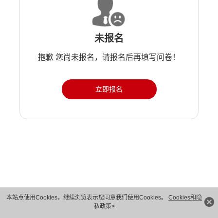
未报名
抱歉 您尚未报名，请报名后再填写问卷！
立即报名
版权所有 © 华为技术有限公司 1998-2026。 保留一切权利。粤A2-20044005号
本站点使用Cookies，继续浏览表示您同意我们使用Cookies。
Cookies和隐
私政策>
隐私保护
法律声明