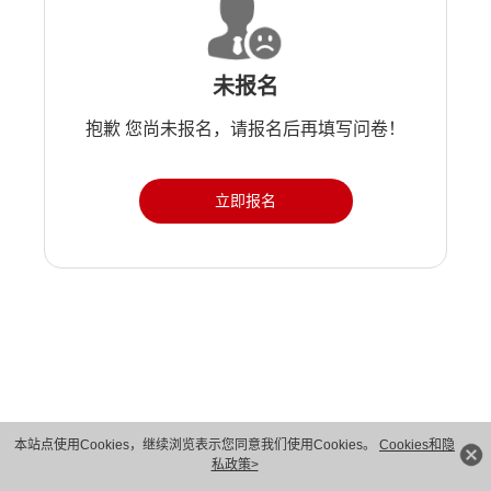
未报名
抱歉 您尚未报名，请报名后再填写问卷！
立即报名
版权所有 © 华为技术有限公司 1998-2026。 保留一切权利。粤A2-20044005号
本站点使用Cookies，继续浏览表示您同意我们使用Cookies。
Cookies和隐
私政策>
隐私保护
法律声明