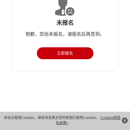
未报名
抱歉，您尚未报名，请报名后再签到。
立即报名
版权所有 © 华为技术有限公司 1998-2026。 保留一切权利。粤A2-20044005号
本站点使用Cookies，继续浏览表示您同意我们使用Cookies。
Cookies和隐
私政策>
隐私保护
法律声明