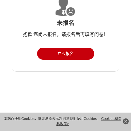
未报名
抱歉 您尚未报名，请报名后再填写问卷！
立即报名
版权所有 © 华为技术有限公司 1998-2026。 保留一切权利。粤A2-20044005号
本站点使用Cookies，继续浏览表示您同意我们使用Cookies。
Cookies和隐
私政策>
隐私保护
法律声明