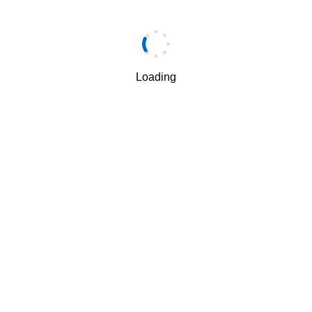
手机
*
Loading
手机验证码
*
获取验证码
我理解并同意按照华为
隐私保护条款
和
使用条款
使用和传
√
递我的个人信息。
下一步