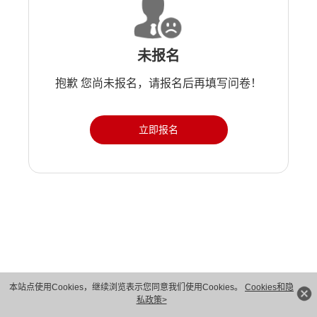
未报名
抱歉 您尚未报名，请报名后再填写问卷！
立即报名
版权所有 © 华为技术有限公司 1998-2026。 保留一切权利。粤A2-20044005号
本站点使用Cookies，继续浏览表示您同意我们使用Cookies。
Cookies和隐
私政策>
隐私保护
法律声明