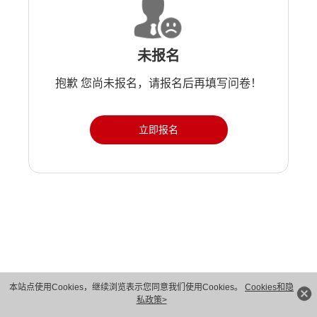
未报名
抱歉 您尚未报名，请报名后再填写问卷！
立即报名
版权所有 © 华为技术有限公司 1998-2026。 保留一切权利。粤A2-20044005号
本站点使用Cookies，继续浏览表示您同意我们使用Cookies。
Cookies和隐
私政策>
隐私保护
法律声明