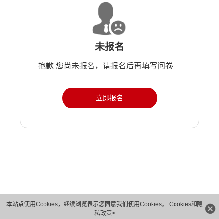
未报名
抱歉 您尚未报名，请报名后再填写问卷！
立即报名
本站点使用Cookies，继续浏览表示您同意我们使用Cookies。
Cookies和隐
版权所有 © 华为技术有限公司 1998-2026。 保留一切权利。粤A2-20044005号
私政策>
隐私保护
法律声明