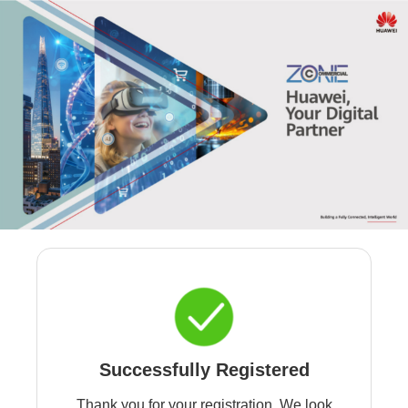
Successfully Registered
Thank you for your registration. We look