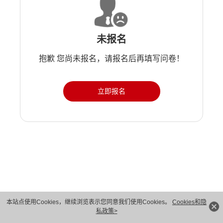
未报名
抱歉 您尚未报名，请报名后再填写问卷！
立即报名
版权所有 © 华为技术有限公司 1998-2026。 保留一切权利。粤A2-20044005号
本站点使用Cookies，继续浏览表示您同意我们使用Cookies。
Cookies和隐
私政策>
隐私保护
法律声明