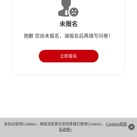
未报名
抱歉 您尚未报名，请报名后再填写问卷！
立即报名
版权所有 © 华为技术有限公司 1998-2026。 保留一切权利。粤A2-20044005号
本站点使用Cookies，继续浏览表示您同意我们使用Cookies。
Cookies和隐
私政策>
隐私保护
法律声明