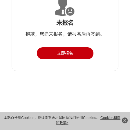
未报名
抱歉，您尚未报名，请报名后再签到。
立即报名
版权所有 © 华为技术有限公司 1998-2026。 保留一切权利。粤A2-20044005号
本站点使用Cookies，继续浏览表示您同意我们使用Cookies。
Cookies和隐
私政策>
隐私保护
法律声明