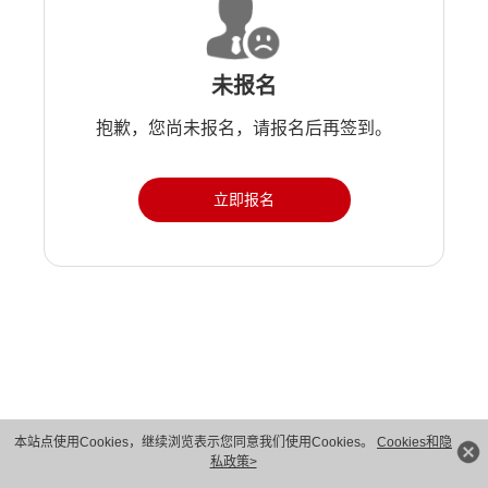
未报名
抱歉，您尚未报名，请报名后再签到。
立即报名
版权所有 © 华为技术有限公司 1998-2026。 保留一切权利。粤A2-20044005号
本站点使用Cookies，继续浏览表示您同意我们使用Cookies。
Cookies和隐
私政策>
隐私保护
法律声明