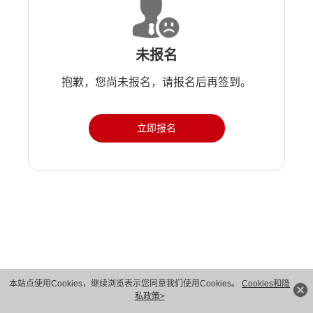
未报名
抱歉，您尚未报名，请报名后再签到。
立即报名
版权所有 © 华为技术有限公司 1998-2026。 保留一切权利。粤A2-20044005号
本站点使用Cookies，继续浏览表示您同意我们使用Cookies。
Cookies和隐
私政策>
隐私保护
法律声明