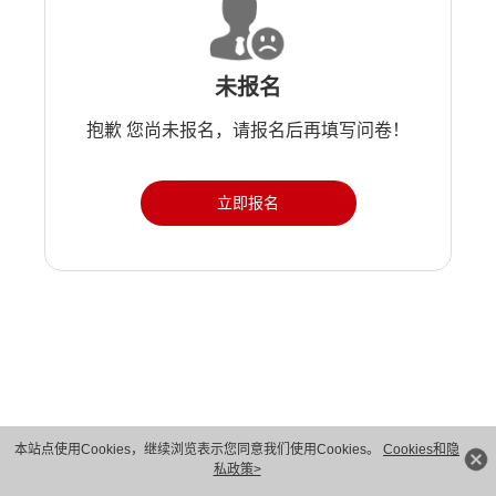
未报名
抱歉 您尚未报名，请报名后再填写问卷！
立即报名
版权所有 © 华为技术有限公司 1998-2026。 保留一切权利。粤A2-20044005号
本站点使用Cookies，继续浏览表示您同意我们使用Cookies。
Cookies和隐
私政策>
隐私保护
法律声明