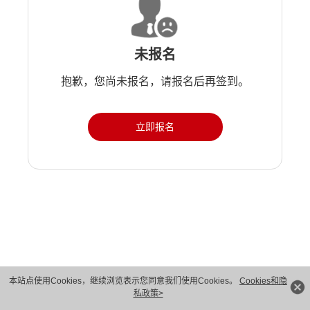
未报名
抱歉，您尚未报名，请报名后再签到。
立即报名
版权所有 © 华为技术有限公司 1998-2026。 保留一切权利。粤A2-20044005号
本站点使用Cookies，继续浏览表示您同意我们使用Cookies。
Cookies和隐
私政策>
隐私保护
法律声明