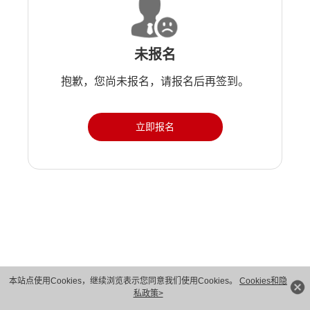
未报名
抱歉，您尚未报名，请报名后再签到。
立即报名
版权所有 © 华为技术有限公司 1998-2026。 保留一切权利。粤A2-20044005号
本站点使用Cookies，继续浏览表示您同意我们使用Cookies。
Cookies和隐
私政策>
隐私保护
法律声明