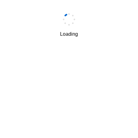
手机
*
Loading
手机验证码
*
获取验证码
我理解并同意按照华为
隐私保护条款
和
使用条款
使用和传
√
递我的个人信息。
下一步