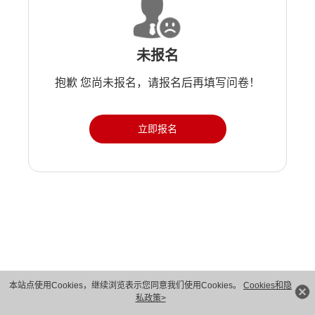
未报名
抱歉 您尚未报名，请报名后再填写问卷！
立即报名
版权所有 © 华为技术有限公司 1998-2026。 保留一切权利。粤A2-20044005号
本站点使用Cookies，继续浏览表示您同意我们使用Cookies。
Cookies和隐
私政策>
隐私保护
法律声明