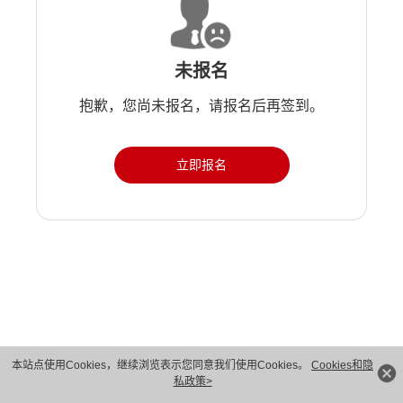
未报名
抱歉，您尚未报名，请报名后再签到。
立即报名
版权所有 © 华为技术有限公司 1998-2026。 保留一切权利。粤A2-20044005号
本站点使用Cookies，继续浏览表示您同意我们使用Cookies。
Cookies和隐
私政策>
隐私保护
法律声明